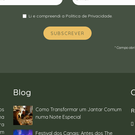
Li e compreendi a
Política de Privacidade
.
SUBSCREVER
* Campo obri
Blog
os
Como Transformar um Jantar Comum
R
ma
numa Noite Especial
ra
um
Festival dos Canais: Antes dos The