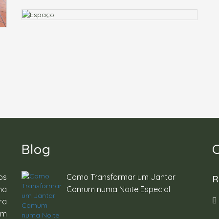
Blog
os
Como Transformar um Jantar
R
ma
Comum numa Noite Especial
ra
um